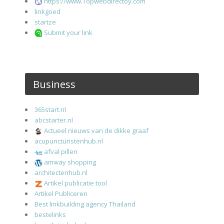
https://www.Topwebdirectoy.com
linkgoed
startze
Submit your link
Business
365start.nl
abcstarter.nl
Actueel nieuws van de dikke graaf
acupuncturistenhub.nl
afval pillen
amway shopping
architectenhub.nl
Artikel publicatie tool
Artikel Publiceren
Best linkbuilding agency Thailand
bestelinks