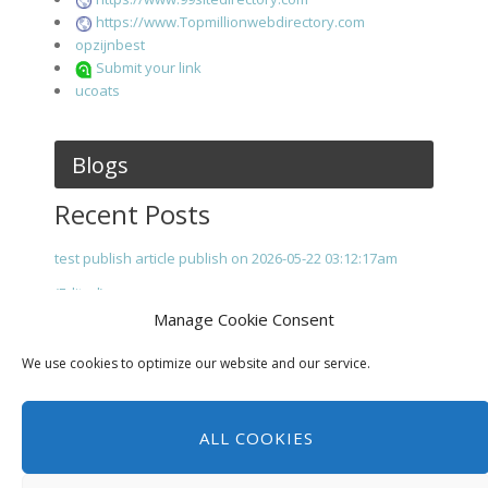
https://www.Topmillionwebdirectory.com
opzijnbest
Submit your link
ucoats
Blogs
Recent Posts
test publish article publish on 2026-05-22 03:12:17am
(Edited)
Manage Cookie Consent
We use cookies to optimize our website and our service.
ALL COOKIES
Index
Computers
Gezondheid
Recreatie
Samenleving
Winkelen