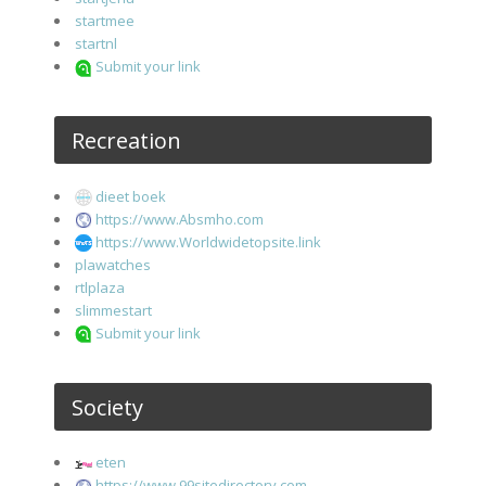
startmee
startnl
Submit your link
Recreation
dieet boek
https://www.Absmho.com
https://www.Worldwidetopsite.link
plawatches
rtlplaza
slimmestart
Submit your link
Society
eten
https://www.99sitedirectory.com