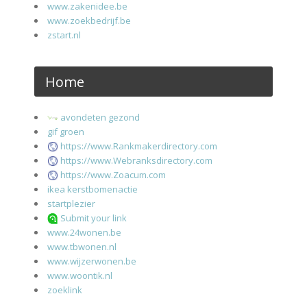
www.zakenidee.be
www.zoekbedrijf.be
zstart.nl
Home
avondeten gezond
gif groen
https://www.Rankmakerdirectory.com
https://www.Webranksdirectory.com
https://www.Zoacum.com
ikea kerstbomenactie
startplezier
Submit your link
www.24wonen.be
www.tbwonen.nl
www.wijzerwonen.be
www.woontik.nl
zoeklink