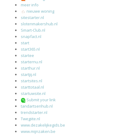
meer info
nieuwe woning
sitestarter.nl
slotenmakershub.nl
Smart-Club.nl
snapfact.nl
start
start365.nl
startee
starternu.nl
starthur.nl
startjij.nl
startsites.nl
starttotaal.nl
startuwsite.nl
Submit your link
tandartsenhub.nl
trendstarter.nl
Twegiite.nl
www.dezakelijkegids.be
www.mijnzaken.be