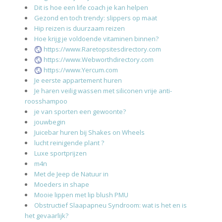
Dit is hoe een life coach je kan helpen
Gezond en toch trendy: slippers op maat
Hip reizen is duurzaam reizen
Hoe krijg je voldoende vitaminen binnen?
https://www.Raretopsitesdirectory.com
https://www.Webworthdirectory.com
https://www.Yercum.com
Je eerste appartement huren
Je haren veilig wassen met siliconen vrije anti-
roosshampoo
je van sporten een gewoonte?
jouwbegin
Juicebar huren bij Shakes on Wheels
lucht reinigende plant ?
Luxe sportprijzen
m4n
Met de Jeep de Natuur in
Moeders in shape
Mooie lippen met lip blush PMU
Obstructief Slaapapneu Syndroom: wat is het en is
het gevaarlijk?