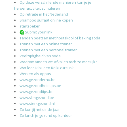
Op deze verschillende manieren kun je je
hersenactiviteit stimuleren
Op retraite in het Nederland
Shampoo sulfaat online kopen
startzoeken
Submit your link
Tanden poetsen met houtskool of baking soda
Trainen met een online trainer
Trainen met een personal trainer
Veelzijdigheid van soda
Waarom vinden we afvallen toch zo moeilijk?
Wat leer ik bij een Reiki cursus?
Werken als oppas
www.gezondernu.be
www.gezondheidtips.be
www.gezondtips.be
www.slimgezond.be
www.sterkgezond.nl
Zo kun jij het einde jaar
Zo lunch je gezond op kantoor