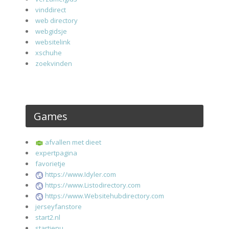
vinddirect
web directory
webgidsje
websitelink
xschuhe
zoekvinden
Games
afvallen met dieet
expertpagina
favorietje
https://www.Idyler.com
https://www.Listodirectory.com
https://www.Websitehubdirectory.com
jerseyfanstore
start2.nl
startjenu