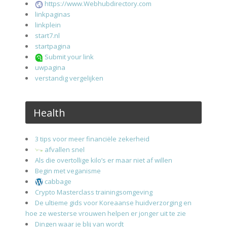
https://www.Webhubdirectory.com
linkpaginas
linkplein
start7.nl
startpagina
Submit your link
uwpagina
verstandig vergelijken
Health
3 tips voor meer financiële zekerheid
afvallen snel
Als die overtollige kilo’s er maar niet af willen
Begin met veganisme
cabbage
Crypto Masterclass trainingsomgeving
De ultieme gids voor Koreaanse huidverzorging en
hoe ze westerse vrouwen helpen er jonger uit te zie
Dingen waar je blij van wordt