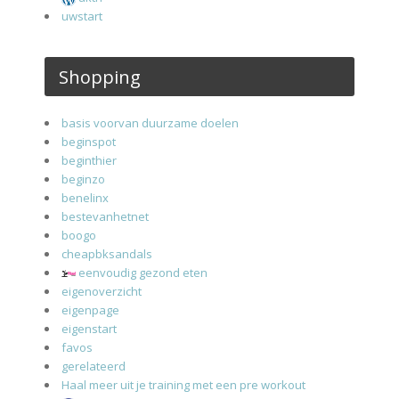
uwstart
Shopping
basis voorvan duurzame doelen
beginspot
beginthier
beginzo
benelinx
bestevanhetnet
boogo
cheapbksandals
eenvoudig gezond eten
eigenoverzicht
eigenpage
eigenstart
favos
gerelateerd
Haal meer uit je training met een pre workout