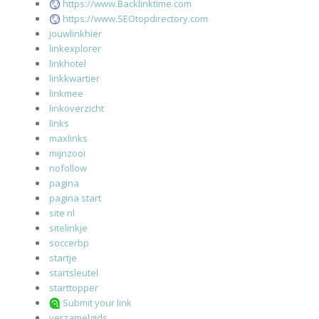
https://www.Backlinktime.com
https://www.SEOtopdirectory.com
jouwlinkhier
linkexplorer
linkhotel
linkkwartier
linkmee
linkoverzicht
links
maxlinks
mijnzooi
nofollow
pagina
pagina start
site nl
sitelinkje
soccerbp
startje
startsleutel
starttopper
Submit your link
verzamelgids