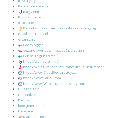
beveiliginghub.nl
Bezoek de website
Blog Centrum
Boumanbuxus
dakdekkershub.nl
De slotenmaker Den Haag inbraakbeveiliging
easylinkbuilding.nl
eigenstart
Gastbloggen
gezond avondeten recept 2 personen
Guest Blogging sites
https://weinsure.in.th/
https://weinsure.in.th/insurance/travel-insurance/
https://www.Classifieddirectoy.com
https://www.Farleu.com
https://www.Webjunctiondirectory.com
Huizenplan.nl
Hutbankie.nl
Klik hier
loodgietershub.nl
LoveLime
Marketing tool